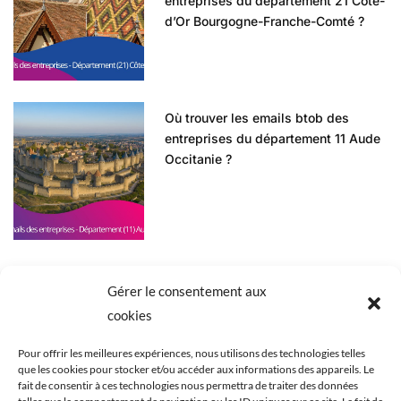
entreprises du département 21 Côte-
d’Or Bourgogne-Franche-Comté ?
Où trouver les emails btob des
entreprises du département 11 Aude
Occitanie ?
Gérer le consentement aux
cookies
Pour offrir les meilleures expériences, nous utilisons des technologies telles
que les cookies pour stocker et/ou accéder aux informations des appareils. Le
ACCUEIL
BLOG
BASES DE DONNÉES
fait de consentir à ces technologies nous permettra de traiter des données