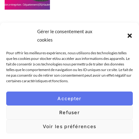
Gérer le consentement aux
cookies
Pour offrir les meilleures expériences, nous utilisons des technologies telles
que les cookies pour stocker et/ou accéder aux informations des appareils. Le
ACCUEIL
BLOG
BASES DE DONNÉES
fait de consentir à ces technologies nous permettra de traiter des données
ZONE GÉOGRAPHIQUE
CONSEILS
NOTRE SITE
telles que le comportement de navigation ou les ID uniques sur ce site. Le fait de
ne pas consentir ou de retirer son consentement peut avoir un effet négatif sur
NOS LIENS
certaines caractéristiques et fonctions.
À la recherche des meilleures bases de
données BtoB ?
Accepter
Visitez notre site
Refuser
Voir les préférences
©2023 Conseil-Emailing. Tous droits réservés.