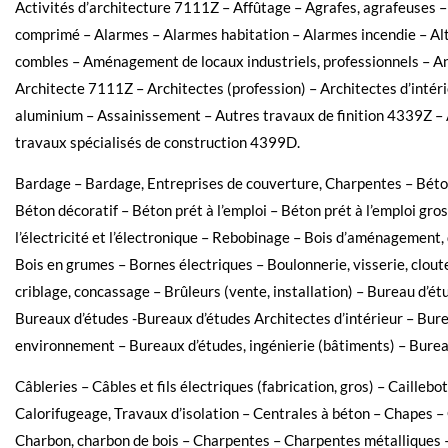
Activités d’architecture 7111Z – Affûtage – Agrafes, agrafeuses 
comprimé – Alarmes – Alarmes habitation – Alarmes incendie –
combles – Aménagement de locaux industriels, professionnels – An
Architecte 7111Z – Architectes (profession) – Architectes d’intér
aluminium – Assainissement – Autres travaux de finition 4339Z – A
travaux spécialisés de construction 4399D.
Bardage – Bardage, Entreprises de couverture, Charpentes – Béton
Béton décoratif – Béton prét à l’emploi – Béton prét à l’emploi gr
l’électricité et l’électronique – Rebobinage – Bois d’aménagement, 
Bois en grumes – Bornes électriques – Boulonnerie, visserie, cloute
criblage, concassage – Brûleurs (vente, installation) – Bureau d’ét
Bureaux d’études -Bureaux d’études Architectes d’intérieur – Bur
environnement – Bureaux d’études, ingénierie (bâtiments) – Bureau
Câbleries – Câbles et fils électriques (fabrication, gros) – Cailleb
Calorifugeage, Travaux d’isolation – Centrales à béton – Chapes 
Charbon, charbon de bois – Charpentes – Charpentes métalliques 