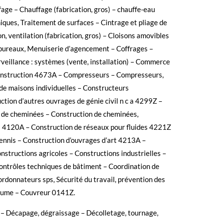
fage – Chauffage (fabrication, gros) – chauffe-eau
iques, Traitement de surfaces – Cintrage et pliage de
on, ventilation (fabrication, gros) – Cloisons amovibles
 bureaux, Menuiserie d’agencement – Coffrages –
rveillance : systèmes (vente, installation) – Commerce
 construction 4673A – Compresseurs – Compresseurs,
de maisons individuelles – Constructeurs
tion d’autres ouvrages de génie civil n c a 4299Z –
 de cheminées – Construction de cheminées,
es 4120A – Construction de réseaux pour fluides 4221Z
ennis – Construction d’ouvrages d’art 4213A –
nstructions agricoles – Constructions industrielles –
ontrôles techniques de bâtiment – Coordination de
rdonnateurs sps, Sécurité du travail, prévention des
haume – Couvreur 0141Z.
 – Décapage, dégraissage – Décolletage, tournage,