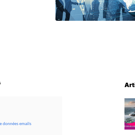
s
Art
se données emails