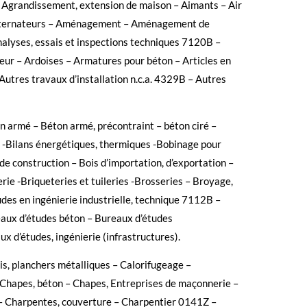
– Agrandissement, extension de maison – Aimants – Air
 Alternateurs – Aménagement – Aménagement de
alyses, essais et inspections techniques 7120B –
ieur – Ardoises – Armatures pour béton – Articles en
utres travaux d’installation n.c.a. 4329B – Autres
 armé – Béton armé, précontraint – béton ciré –
os -Bilans énergétiques, thermiques -Bobinage pour
de construction – Bois d’importation, d’exportation –
rie -Briqueteries et tuileries -Brosseries – Broyage,
udes en ingénierie industrielle, technique 7112B –
eaux d’études béton – Bureaux d’études
x d’études, ingénierie (infrastructures).
otis, planchers métalliques – Calorifugeage –
– Chapes, béton – Chapes, Entreprises de maçonnerie –
– Charpentes, couverture – Charpentier 0141Z –