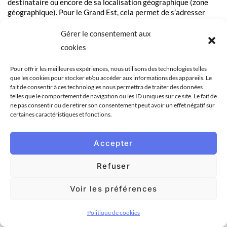
destinataire ou encore de sa localisation géographique (zone
géographique). Pour le Grand Est, cela permet de s’adresser
différemment à un industriel mosellan et à un viticulteur
marnais, augmentant ainsi considérablement l’impact de votre
Gérer le consentement aux
message.
cookies
Quelles sont les garanties de
Pour offrir les meilleures expériences, nous utilisons des technologies telles
conformité et de délivrabilité ?
que les cookies pour stocker et/ou accéder aux informations des appareils. Le
fait de consentir à ces technologies nous permettra de traiter des données
telles que le comportement de navigation ou les ID uniques sur ce site. Le fait de
Pour garantir un achat rentable, il est indispensable d’évaluer
ne pas consentir ou de retirer son consentement peut avoir un effet négatif sur
chaque offre selon le prix réel, la qualité des contacts, la
certaines caractéristiques et fonctions.
conformité légale et l’assistance. Les fichiers de l’Annuaire JCB
sont issus de sources légales, journaux officiels, ordres
professionnels et partenaires exclusifs. Cette analyse protège
Accepter
contre les bases obsolètes ou incomplètes et maximise la
réussite de vos actions marketing en s’assurant que vos emails
Refuser
arrivent bien à destination.
Voir les préférences
Le RGPD impacte-t-il les règles en
matière de prospection B2B ?
Politique de cookies