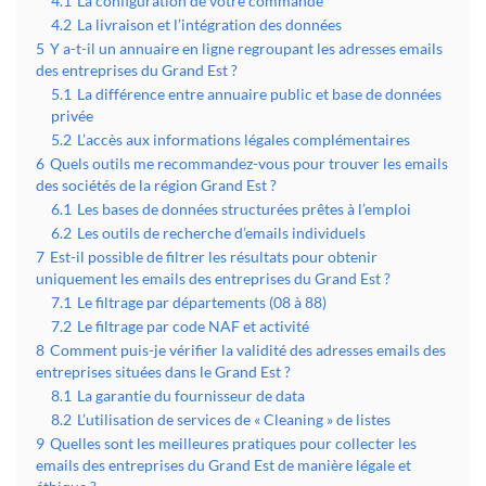
4.1
La configuration de votre commande
4.2
La livraison et l’intégration des données
5
Y a-t-il un annuaire en ligne regroupant les adresses emails
des entreprises du Grand Est ?
5.1
La différence entre annuaire public et base de données
privée
5.2
L’accès aux informations légales complémentaires
6
Quels outils me recommandez-vous pour trouver les emails
des sociétés de la région Grand Est ?
6.1
Les bases de données structurées prêtes à l’emploi
6.2
Les outils de recherche d’emails individuels
7
Est-il possible de filtrer les résultats pour obtenir
uniquement les emails des entreprises du Grand Est ?
7.1
Le filtrage par départements (08 à 88)
7.2
Le filtrage par code NAF et activité
8
Comment puis-je vérifier la validité des adresses emails des
entreprises situées dans le Grand Est ?
8.1
La garantie du fournisseur de data
8.2
L’utilisation de services de « Cleaning » de listes
9
Quelles sont les meilleures pratiques pour collecter les
emails des entreprises du Grand Est de manière légale et