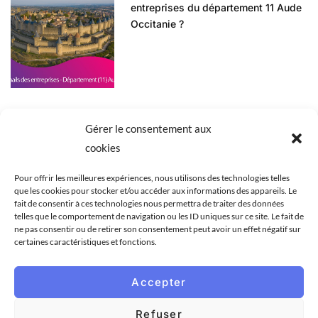
entreprises du département 11 Aude
Occitanie ?
Gérer le consentement aux
cookies
Pour offrir les meilleures expériences, nous utilisons des technologies telles
que les cookies pour stocker et/ou accéder aux informations des appareils. Le
ACCUEIL
BLOG
BASES DE DONNÉES
fait de consentir à ces technologies nous permettra de traiter des données
telles que le comportement de navigation ou les ID uniques sur ce site. Le fait de
ZONE GÉOGRAPHIQUE
CONSEILS
NOTRE SITE
ne pas consentir ou de retirer son consentement peut avoir un effet négatif sur
certaines caractéristiques et fonctions.
NOS LIENS
À la recherche des meilleures bases de
Accepter
données BtoB ?
Refuser