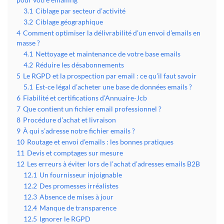
pour votre emailing
3.1
Ciblage par secteur d’activité
3.2
Ciblage géographique
4
Comment optimiser la délivrabilité d’un envoi d’emails en
masse ?
4.1
Nettoyage et maintenance de votre base emails
4.2
Réduire les désabonnements
5
Le RGPD et la prospection par email : ce qu’il faut savoir
5.1
Est-ce légal d’acheter une base de données emails ?
6
Fiabilité et certifications d’Annuaire-Jcb
7
Que contient un fichier email professionnel ?
8
Procédure d’achat et livraison
9
À qui s’adresse notre fichier emails ?
10
Routage et envoi d’emails : les bonnes pratiques
11
Devis et comptages sur mesure
12
Les erreurs à éviter lors de l’achat d’adresses emails B2B
12.1
Un fournisseur injoignable
12.2
Des promesses irréalistes
12.3
Absence de mises à jour
12.4
Manque de transparence
12.5
Ignorer le RGPD