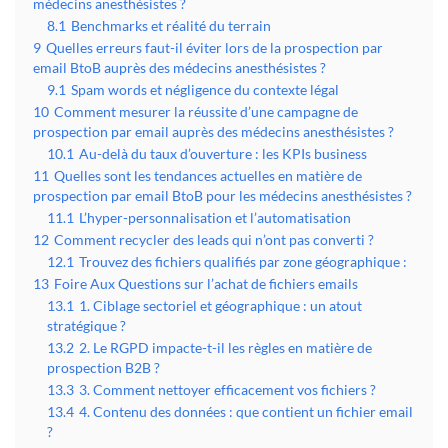
médecins anesthésistes ?
8.1
Benchmarks et réalité du terrain
9
Quelles erreurs faut-il éviter lors de la prospection par
email BtoB auprès des médecins anesthésistes ?
9.1
Spam words et négligence du contexte légal
10
Comment mesurer la réussite d’une campagne de
prospection par email auprès des médecins anesthésistes ?
10.1
Au-delà du taux d’ouverture : les KPIs business
11
Quelles sont les tendances actuelles en matière de
prospection par email BtoB pour les médecins anesthésistes ?
11.1
L’hyper-personnalisation et l’automatisation
12
Comment recycler des leads qui n’ont pas converti ?
12.1
Trouvez des fichiers qualifiés par zone géographique :
13
Foire Aux Questions sur l’achat de fichiers emails
13.1
1. Ciblage sectoriel et géographique : un atout
stratégique ?
13.2
2. Le RGPD impacte-t-il les règles en matière de
prospection B2B ?
13.3
3. Comment nettoyer efficacement vos fichiers ?
13.4
4. Contenu des données : que contient un fichier email
?