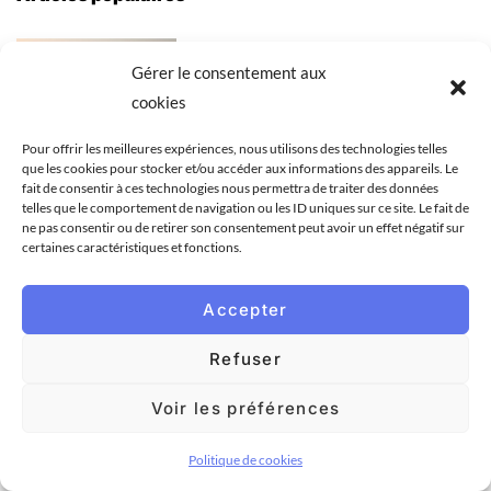
Pourquoi acheter les emails btob
Gérer le consentement aux
des entreprises du département 22
cookies
Côtes-d’Armor Bretagne ?
Pour offrir les meilleures expériences, nous utilisons des technologies telles
que les cookies pour stocker et/ou accéder aux informations des appareils. Le
fait de consentir à ces technologies nous permettra de traiter des données
telles que le comportement de navigation ou les ID uniques sur ce site. Le fait de
ne pas consentir ou de retirer son consentement peut avoir un effet négatif sur
certaines caractéristiques et fonctions.
Comment trouver de nouveaux
clients par emails btob des
entreprises du département 21 Côte-
Accepter
d’Or Bourgogne-Franche-Comté ?
Refuser
Voir les préférences
Où trouver les emails btob des
Politique de cookies
entreprises du département 11 Aude