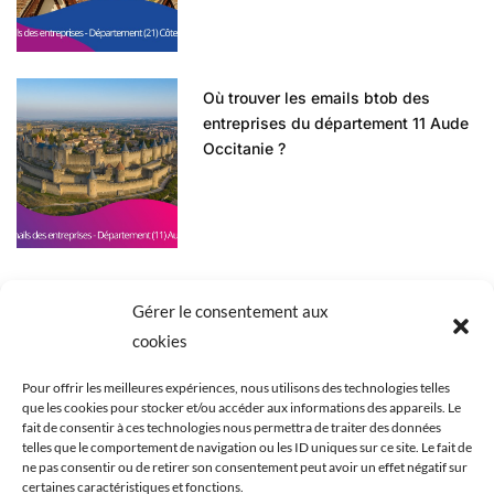
Où trouver les emails btob des
entreprises du département 11 Aude
Occitanie ?
Gérer le consentement aux
cookies
Pour offrir les meilleures expériences, nous utilisons des technologies telles
que les cookies pour stocker et/ou accéder aux informations des appareils. Le
ACCUEIL
BLOG
BASES DE DONNÉES
fait de consentir à ces technologies nous permettra de traiter des données
telles que le comportement de navigation ou les ID uniques sur ce site. Le fait de
ZONE GÉOGRAPHIQUE
CONSEILS
NOTRE SITE
ne pas consentir ou de retirer son consentement peut avoir un effet négatif sur
certaines caractéristiques et fonctions.
NOS LIENS